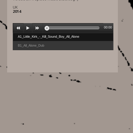
UK
2014
00:00
A1_Little_Kirk_-_Kill_Sound_Boy_All_Alone
B1_All_Alone_Dub