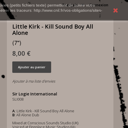
Français
Connexion
kies (petits fichiers texte) permettent de suivre votre
rer les traceurs: http://www.cnil.fr/vos-obligations/sites-
Little Kirk - Kill Sound Boy All
Alone
(7")
8,00 €
Ajouter au panier
Ajouter à ma liste d'envies
Sir Logie International
SLI008
A
: Little Kirk - Kill Sound Boy All Alone
B
: All Alone Dub
Mixed at Conscious Sounds Studio (UK)
Voiced at Fireplace Music Studios (JA)