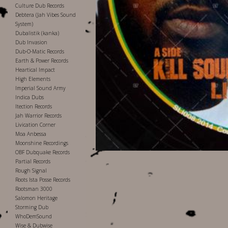
Culture Dub Records
Debtera (Jah Vibes Sound
System)
Dubalistik (kanka)
Dub Invasion
Dub-O-Matic Records
Earth & Power Records
Heartical Impact
High Elements
Imperial Sound Army
Indica Dubs
Itection Records
Jah Warrior Records
Livication Corner
Moa Anbessa
Moonshine Recordings
OBF Dubquake Records
Partial Records
Rough Signal
Roots Ista Posse Records
Rootsman 3000
Salomon Heritage
Storming Dub
WhoDemSound
Wise & Dubwise