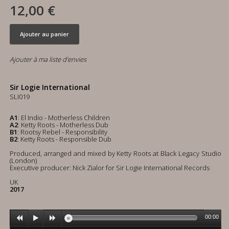
12,00 €
Ajouter au panier
Ajouter à ma liste d'envies
Sir Logie International
SLI019
A1
: El Indio - Motherless Children
A2
: Ketty Roots - Motherless Dub
B1
: Rootsy Rebel - Responsibility
B2
: Ketty Roots - Responsible Dub
Produced, arranged and mixed by Ketty Roots at Black Legacy Studio
(London)
Executive producer: Nick Zialor for Sir Logie International Records
UK
2017
00:00