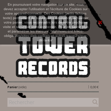
Connexion
En poursuivant votre navigation sur ce site, vous
Français
devez accepter l’utilisation et l'écriture de Cookies sur
votre appareil connecté. Ces Cookies (petits fichiers
texte) permettent de suivre votre navigation, actualiser
votre panier, vous reconnaitre lors de votre prochaine
visite et sécuriser votre connexion. Pour en savoir plus
et paramétrer les traceurs: http://www.cnil.fr/vos-
obligations/sites-web-cookies-et-autres-traceurs/que-
dit-la-loi/
|
Panier
(vide)
0,00 €