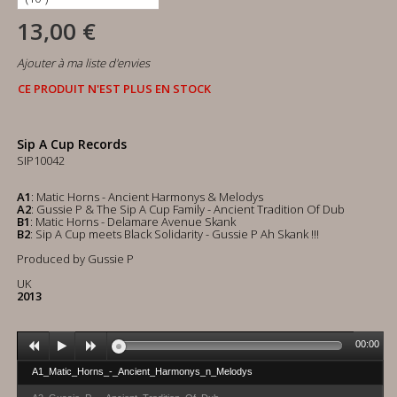
13,00 €
Ajouter à ma liste d'envies
CE PRODUIT N'EST PLUS EN STOCK
Sip A Cup Records
SIP10042
A1
: Matic Horns - Ancient Harmonys & Melodys
A2
: Gussie P & The Sip A Cup Family - Ancient Tradition Of Dub
B1
: Matic Horns - Delamare Avenue Skank
B2
: Sip A Cup meets Black Solidarity - Gussie P Ah Skank !!!
Produced by Gussie P
UK
2013
00:00
A1_Matic_Horns_-_Ancient_Harmonys_n_Melodys