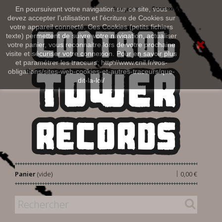
Connexion
En poursuivant votre navigation sur ce site, vous
Français
devez accepter l’utilisation et l'écriture de Cookies sur
votre appareil connecté. Ces Cookies (petits fichiers
texte) permettent de suivre votre navigation, actualiser
votre panier, vous reconnaitre lors de votre prochaine
visite et sécuriser votre connexion. Pour en savoir plus
et paramétrer les traceurs: http://www.cnil.fr/vos-
obligations/sites-web-cookies-et-autres-traceurs/que-
dit-la-loi/
|
Panier
(vide)
0,00 €