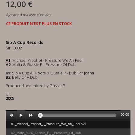
12,00 €
Ajouter à ma liste d'envies
CE PRODUIT N'EST PLUS EN STOCK
Sip A Cup Records
SIP10032
A1
: Michael Prophet - Pressure We Ah Feel!
A2
: Mafia & Gussie P - Pressure Of Dub
B1
: Sip A Cup All Roots & Gussie P - Dub For Joana
B2
: Belly Of A Dub
Produced and mixed by Gussie P
UK
2005
00:00
A1_Michael_Prophet_-_Pressure_We_Ah_Feel%21
A2_Mafia_%26_Gussie_P_-_Pressure_Of_Dub