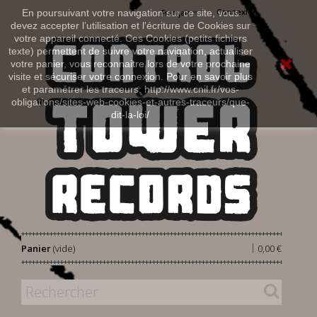
Connexion
En poursuivant votre navigation sur ce site, vous
Français
devez accepter l’utilisation et l'écriture de Cookies sur
votre appareil connecté. Ces Cookies (petits fichiers
texte) permettent de suivre votre navigation, actualiser
votre panier, vous reconnaitre lors de votre prochaine
visite et sécuriser votre connexion. Pour en savoir plus
et paramétrer les traceurs: http://www.cnil.fr/vos-
obligations/sites-web-cookies-et-autres-traceurs/que-
dit-la-loi/
|
Panier
(vide)
0,00 €