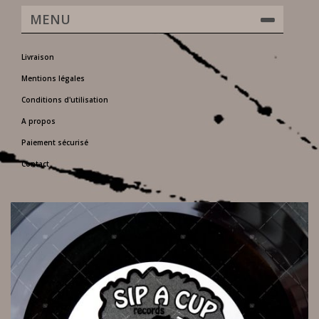
MENU
Livraison
Mentions légales
Conditions d'utilisation
A propos
Paiement sécurisé
Contact