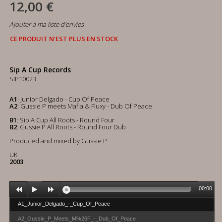
12,00 €
Ajouter à ma liste d'envies
CE PRODUIT N'EST PLUS EN STOCK
Sip A Cup Records
SIP10023
A1
: Junior Delgado - Cup Of Peace
A2
: Gussie P meets Mafia & Fluxy - Dub Of Peace
B1
: Sip A Cup All Roots - Round Four
B2
: Gussie P All Roots - Round Four Dub
Produced and mixed by Gussie P
UK
2003
00:00
A1_Junior_Delgado_-_Cup_Of_Peace
A2_Gussie_P_Meets_M%26F_-_Dub_Of_Peace