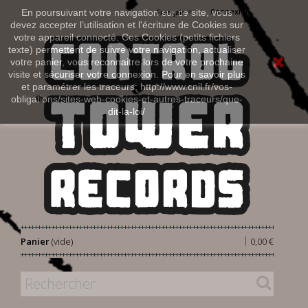
Connexion
En poursuivant votre navigation sur ce site, vous
Français
devez accepter l’utilisation et l'écriture de Cookies sur
votre appareil connecté. Ces Cookies (petits fichiers
texte) permettent de suivre votre navigation, actualiser
votre panier, vous reconnaitre lors de votre prochaine
visite et sécuriser votre connexion. Pour en savoir plus
et paramétrer les traceurs: http://www.cnil.fr/vos-
obligations/sites-web-cookies-et-autres-traceurs/que-
dit-la-loi/
|
Panier
(vide)
0,00 €