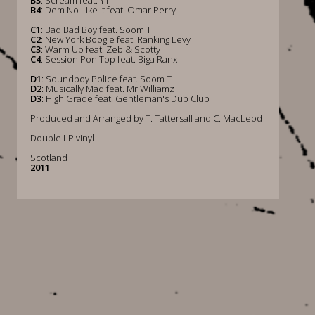
B3
: Scream feat. YT
B4
: Dem No Like It feat. Omar Perry
C1
: Bad Bad Boy feat. Soom T
C2
: New York Boogie feat. Ranking Levy
C3
: Warm Up feat. Zeb & Scotty
C4
: Session Pon Top feat. Biga Ranx
D1
: Soundboy Police feat. Soom T
D2
: Musically Mad feat. Mr Williamz
D3
: High Grade feat. Gentleman's Dub Club
Produced and Arranged by T. Tattersall and C. MacLeod
Double LP vinyl
Scotland
2011