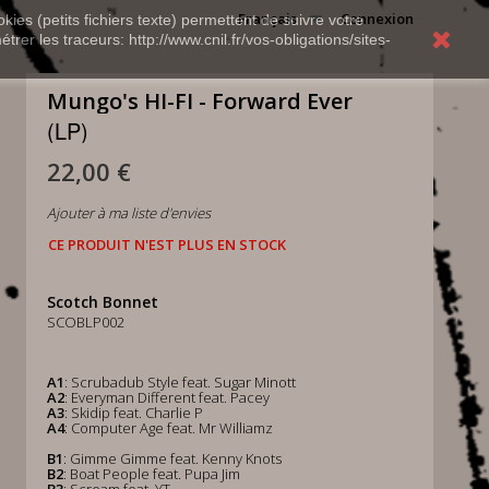
Français
Connexion
kies (petits fichiers texte) permettent de suivre votre
rer les traceurs: http://www.cnil.fr/vos-obligations/sites-
Mungo's HI-FI - Forward Ever
(LP)
22,00 €
Ajouter à ma liste d'envies
CE PRODUIT N'EST PLUS EN STOCK
Scotch Bonnet
SCOBLP002
A1
: Scrubadub Style feat. Sugar Minott
A2
: Everyman Different feat. Pacey
A3
: Skidip feat. Charlie P
A4
: Computer Age feat. Mr Williamz
B1
: Gimme Gimme feat. Kenny Knots
B2
: Boat People feat. Pupa Jim