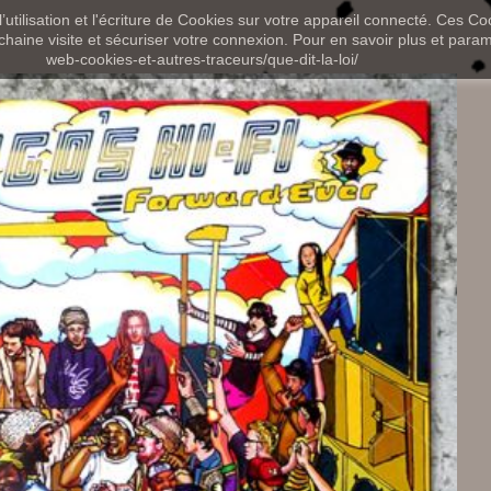
utilisation et l'écriture de Cookies sur votre appareil connecté. Ces Coo
chaine visite et sécuriser votre connexion. Pour en savoir plus et paramét
web-cookies-et-autres-traceurs/que-dit-la-loi/