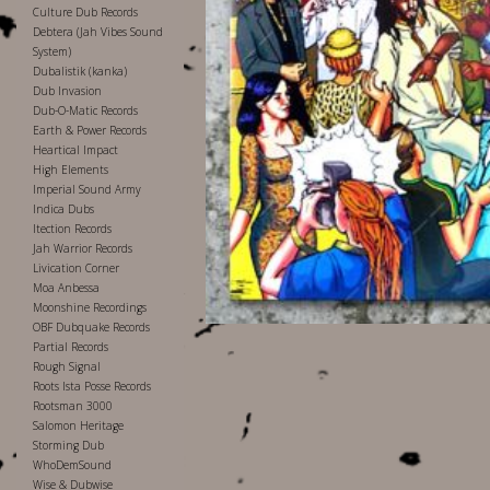
Culture Dub Records
Debtera (Jah Vibes Sound
System)
Dubalistik (kanka)
Dub Invasion
Dub-O-Matic Records
Earth & Power Records
Heartical Impact
High Elements
Imperial Sound Army
Indica Dubs
Itection Records
Jah Warrior Records
Livication Corner
Moa Anbessa
Moonshine Recordings
OBF Dubquake Records
Partial Records
Rough Signal
Roots Ista Posse Records
Rootsman 3000
Salomon Heritage
Storming Dub
WhoDemSound
Wise & Dubwise