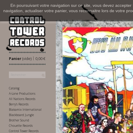
En poursuivant votre navigation sur ce site, vous devez accepter l’
navigation, actualiser votre panier, vous reconnaitre lors de votre pro
|
Panier
(vide)
0,00 €
Catalog
A-Lone Productions
All Nations Records
Berry's Records
Blakamix International
Blackboard Jungle
Brother Sound
Chouette Records
Control Tower Records