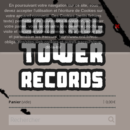
Connexion
En poursuivant votre navigation sur ce site, vous
Français
devez accepter l’utilisation et l'écriture de Cookies sur
votre appareil connecté. Ces Cookies (petits fichiers
texte) permettent de suivre votre navigation, actualiser
votre panier, vous reconnaitre lors de votre prochaine
visite et sécuriser votre connexion. Pour en savoir plus
et paramétrer les traceurs: http://www.cnil.fr/vos-
obligations/sites-web-cookies-et-autres-traceurs/que-
dit-la-loi/
|
Panier
(vide)
0,00 €