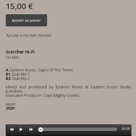
15,00 €
Ajouter au panier
Ajouter à ma liste d'envies
Scorcher Hi-Fi
SH-005
A
: Eastern Roots - Signs Of The Times
B1
: Dub Mix 1
B2
: Dub Mix 2
Mixed and produced by Eastern Roots at Eastern Roots Studio
(London)
Executive Producer: Cojie (Mighty Crown)
Japan
2020
00:00