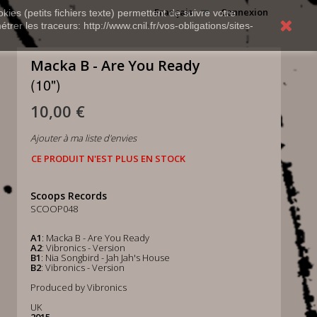
Français
Connexion
kies (petits fichiers texte) permettent de suivre votre
rer les traceurs: http://www.cnil.fr/vos-obligations/sites-
Macka B - Are You Ready
(10")
10,00 €
Ajouter à ma liste d'envies
CE PRODUIT N'EST PLUS EN STOCK
Scoops Records
SCOOP048
A1
: Macka B - Are You Ready
A2
: Vibronics - Version
B1
: Nia Songbird - Jah Jah's House
B2
: Vibronics - Version
Produced by Vibronics
UK