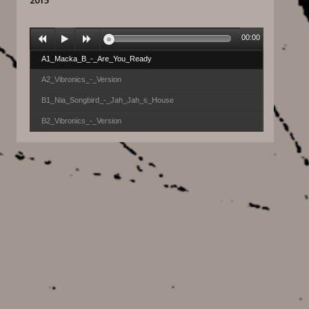
2015
00:00
A1_Macka_B_-_Are_You_Ready
A2_Vibronics_-_Version
B1_Nia_Songbird_-_Jah_Jah_s_House
B2_Vibronics_-_Version