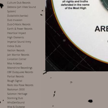
Culture Dub Records
Debtera (Jah Vibes Sound
System)
Dubalistik (kanka)
Dub Invasion
Dub-O-Matic Records
Earth & Power Records
Heartical Impact
High Elements
Imperial Sound Army
Indica Dubs
Itection Records
Jah Warrior Records
Livication Corner
Moa Anbessa
Moonshine Recordings
OBF Dubquake Records
Partial Records
Rough Signal
Roots Ista Posse Records
Rootsman 3000
Salomon Heritage
Storming Dub
WhoDemSound
Wise & Dubwise