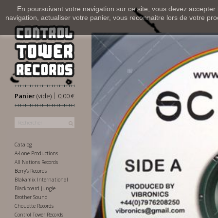
En poursuivant votre navigation sur ce site, vous devez accepter l’
navigation, actualiser votre panier, vous reconnaitre lors de votre pro
|
Panier
(vide)
0,00 €
Catalog
A-Lone Productions
All Nations Records
Berry's Records
Blakamix International
Blackboard Jungle
Brother Sound
Chouette Records
Control Tower Records