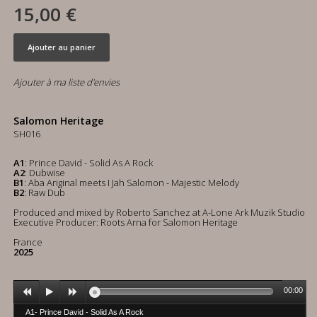
15,00 €
Ajouter au panier
Ajouter à ma liste d'envies
Salomon Heritage
SH016
A1
: Prince David - Solid As A Rock
A2
: Dubwise
B1
: Aba Ariginal meets I Jah Salomon - Majestic Melody
B2
: Raw Dub
Produced and mixed by Roberto Sanchez at A-Lone Ark Muzik Studio
Executive Producer: Roots Arna for Salomon Heritage
France
2025
00:00
A1- Prince David - Solid As A Rock