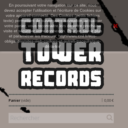
Connexion
En poursuivant votre navigation sur ce site, vous
Français
devez accepter l’utilisation et l'écriture de Cookies sur
votre appareil connecté. Ces Cookies (petits fichiers
texte) permettent de suivre votre navigation, actualiser
votre panier, vous reconnaitre lors de votre prochaine
visite et sécuriser votre connexion. Pour en savoir plus
et paramétrer les traceurs: http://www.cnil.fr/vos-
obligations/sites-web-cookies-et-autres-traceurs/que-
dit-la-loi/
|
Panier
(vide)
0,00 €