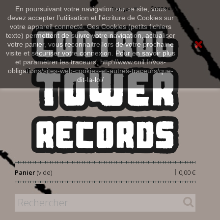
Connexion
En poursuivant votre navigation sur ce site, vous
Français
devez accepter l’utilisation et l'écriture de Cookies sur
votre appareil connecté. Ces Cookies (petits fichiers
texte) permettent de suivre votre navigation, actualiser
votre panier, vous reconnaitre lors de votre prochaine
visite et sécuriser votre connexion. Pour en savoir plus
et paramétrer les traceurs: http://www.cnil.fr/vos-
obligations/sites-web-cookies-et-autres-traceurs/que-
dit-la-loi/
|
Panier
(vide)
0,00 €