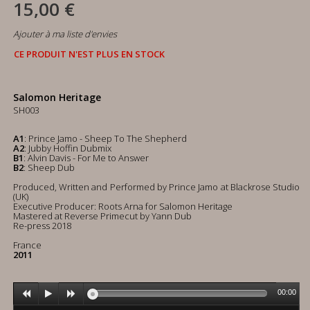
15,00 €
Ajouter à ma liste d'envies
CE PRODUIT N'EST PLUS EN STOCK
Salomon Heritage
SH003
A1
: Prince Jamo - Sheep To The Shepherd
A2
: Jubby Hoffin Dubmix
B1
: Alvin Davis - For Me to Answer
B2
: Sheep Dub
Produced, Written and Performed by Prince Jamo at Blackrose Studio
(UK)
Executive Producer: Roots Arna for Salomon Heritage
Mastered at Reverse Primecut by Yann Dub
Re-press 2018
France
2011
00:00