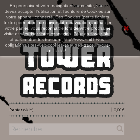
Connexion
En poursuivant votre navigation sur ce site, vous
Français
devez accepter l’utilisation et l'écriture de Cookies sur
votre appareil connecté. Ces Cookies (petits fichiers
texte) permettent de suivre votre navigation, actualiser
votre panier, vous reconnaitre lors de votre prochaine
visite et sécuriser votre connexion. Pour en savoir plus
et paramétrer les traceurs: http://www.cnil.fr/vos-
obligations/sites-web-cookies-et-autres-traceurs/que-
dit-la-loi/
|
Panier
(vide)
0,00 €