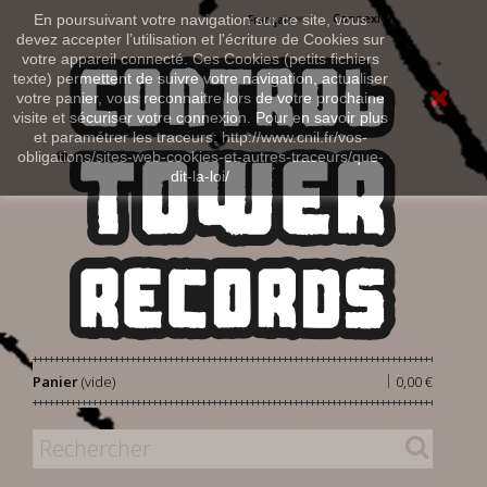
Connexion
En poursuivant votre navigation sur ce site, vous
Français
devez accepter l’utilisation et l'écriture de Cookies sur
votre appareil connecté. Ces Cookies (petits fichiers
texte) permettent de suivre votre navigation, actualiser
votre panier, vous reconnaitre lors de votre prochaine
visite et sécuriser votre connexion. Pour en savoir plus
et paramétrer les traceurs: http://www.cnil.fr/vos-
obligations/sites-web-cookies-et-autres-traceurs/que-
dit-la-loi/
|
Panier
(vide)
0,00 €