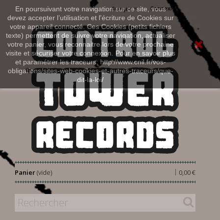
Connexion
En poursuivant votre navigation sur ce site, vous
Français
devez accepter l’utilisation et l'écriture de Cookies sur
votre appareil connecté. Ces Cookies (petits fichiers
texte) permettent de suivre votre navigation, actualiser
votre panier, vous reconnaitre lors de votre prochaine
visite et sécuriser votre connexion. Pour en savoir plus
et paramétrer les traceurs: http://www.cnil.fr/vos-
obligations/sites-web-cookies-et-autres-traceurs/que-
dit-la-loi/
|
Panier
(vide)
0,00 €