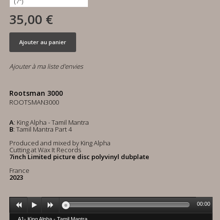
35,00 €
Ajouter au panier
Ajouter à ma liste d'envies
Rootsman 3000
ROOTSMAN3000
A
: King Alpha - Tamil Mantra
B
: Tamil Mantra Part 4
Produced and mixed by King Alpha
Cutting at Wax It Records
7inch Limited picture disc polyvinyl dubplate
France
2023
00:00
A1- King Alpha - Tamil Mantra