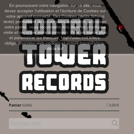
Connexion
En poursuivant votre navigation sur ce site, vous
Français
devez accepter l’utilisation et l'écriture de Cookies sur
votre appareil connecté. Ces Cookies (petits fichiers
texte) permettent de suivre votre navigation, actualiser
votre panier, vous reconnaitre lors de votre prochaine
visite et sécuriser votre connexion. Pour en savoir plus
et paramétrer les traceurs: http://www.cnil.fr/vos-
obligations/sites-web-cookies-et-autres-traceurs/que-
dit-la-loi/
|
Panier
(vide)
0,00 €