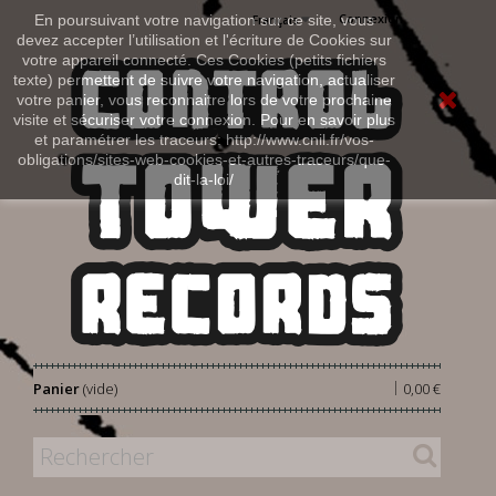
Connexion
En poursuivant votre navigation sur ce site, vous
Français
devez accepter l’utilisation et l'écriture de Cookies sur
votre appareil connecté. Ces Cookies (petits fichiers
texte) permettent de suivre votre navigation, actualiser
votre panier, vous reconnaitre lors de votre prochaine
visite et sécuriser votre connexion. Pour en savoir plus
et paramétrer les traceurs: http://www.cnil.fr/vos-
obligations/sites-web-cookies-et-autres-traceurs/que-
dit-la-loi/
|
Panier
(vide)
0,00 €