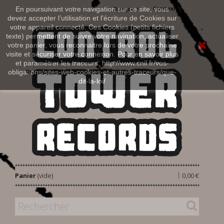
Connexion
En poursuivant votre navigation sur ce site, vous
Français
devez accepter l’utilisation et l'écriture de Cookies sur
votre appareil connecté. Ces Cookies (petits fichiers
texte) permettent de suivre votre navigation, actualiser
votre panier, vous reconnaitre lors de votre prochaine
visite et sécuriser votre connexion. Pour en savoir plus
et paramétrer les traceurs: http://www.cnil.fr/vos-
obligations/sites-web-cookies-et-autres-traceurs/que-
dit-la-loi/
|
Panier
(vide)
0,00 €