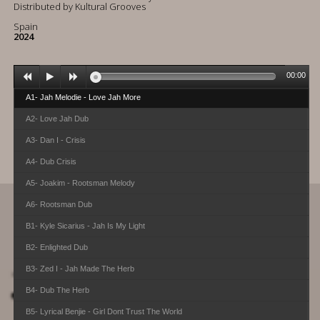
Distributed by Kultural Grooves
Spain
2024
00:00
A1- Jah Melodie - Love Jah More
A2- Love Jah Dub
A3- Dan I - Crisis
A4- Dub Crisis
A5- Joakim - Rootsman Melody
A6- Rootsman Dub
B1- Kyle Sicarius - Jah Is My Light
B2- Enlighted Dub
B3- Zed I - Jah Made The Herb
B4- Dub The Herb
B5- Lyrical Benjie - Girl Dont Trust The World