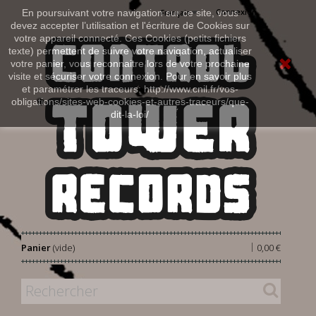
Connexion
En poursuivant votre navigation sur ce site, vous
Français
devez accepter l’utilisation et l'écriture de Cookies sur
votre appareil connecté. Ces Cookies (petits fichiers
texte) permettent de suivre votre navigation, actualiser
votre panier, vous reconnaitre lors de votre prochaine
visite et sécuriser votre connexion. Pour en savoir plus
et paramétrer les traceurs: http://www.cnil.fr/vos-
obligations/sites-web-cookies-et-autres-traceurs/que-
dit-la-loi/
|
Panier
(vide)
0,00 €