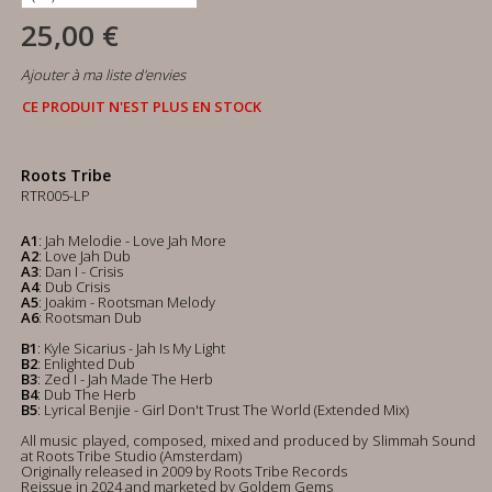
25,00 €
Ajouter à ma liste d'envies
CE PRODUIT N'EST PLUS EN STOCK
Roots Tribe
RTR005-LP
A1
: Jah Melodie - Love Jah More
A2
: Love Jah Dub
A3
: Dan I - Crisis
A4
: Dub Crisis
A5
: Joakim - Rootsman Melody
A6
: Rootsman Dub
B1
: Kyle Sicarius - Jah Is My Light
B2
: Enlighted Dub
B3
: Zed I - Jah Made The Herb
B4
: Dub The Herb
B5
: Lyrical Benjie - Girl Don't Trust The World (Extended Mix)
All music played, composed, mixed and produced by Slimmah Sound
at Roots Tribe Studio (Amsterdam)
Originally released in 2009 by Roots Tribe Records
Reissue in 2024 and marketed by Goldem Gems