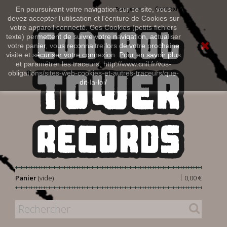
Connexion
En poursuivant votre navigation sur ce site, vous
Français
devez accepter l’utilisation et l'écriture de Cookies sur
votre appareil connecté. Ces Cookies (petits fichiers
texte) permettent de suivre votre navigation, actualiser
votre panier, vous reconnaitre lors de votre prochaine
visite et sécuriser votre connexion. Pour en savoir plus
et paramétrer les traceurs: http://www.cnil.fr/vos-
obligations/sites-web-cookies-et-autres-traceurs/que-
dit-la-loi/
|
Panier
(vide)
0,00 €