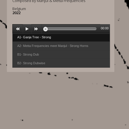
Composed by Manjul & Metta Frequencies
Belgium
2022
00:00
A1- Ganja Tree - Strong
A2- Metta Frequencies meet Manjul - Strong Horns
B1- Strong Dub
B2- Strong Dubwise