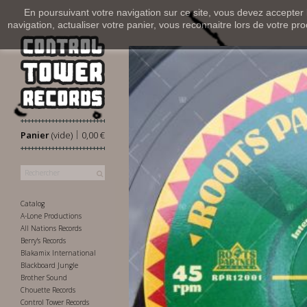
En poursuivant votre navigation sur ce site, vous devez accepter l’
navigation, actualiser votre panier, vous reconnaitre lors de votre pro
|
Panier
(vide)
0,00 €
Catalog
A-Lone Productions
All Nations Records
Berry's Records
Blakamix International
Blackboard Jungle
Brother Sound
Chouette Records
Control Tower Records