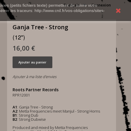
Français
Connexion
kies (petits fichiers texte) permettent de suivre votre
rer les traceurs: http://www.cnil.fr/vos-obligations/sites-
Ganja Tree - Strong
(12")
16,00 €
Ajouter au panier
Ajouter à ma liste d'envies
Roots Partner Records
RPR12001
A1
: Ganja Tree - Strong
A2
: Metta Frequencies meet Manjul - Strong Horns
B1
: Strong Dub
B2
: Strong Dubwise
Produced and mixed by Metta Frequencies