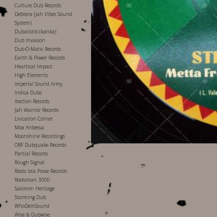
Culture Dub Records
Debtera (Jah Vibes Sound
System)
Dubalistik (kanka)
Dub Invasion
Dub-O-Matic Records
Earth & Power Records
Heartical Impact
High Elements
Imperial Sound Army
Indica Dubs
Itection Records
Jah Warrior Records
Livication Corner
Moa Anbessa
Moonshine Recordings
OBF Dubquake Records
Partial Records
Rough Signal
Roots Ista Posse Records
Rootsman 3000
Salomon Heritage
Storming Dub
WhoDemSound
Wise & Dubwise