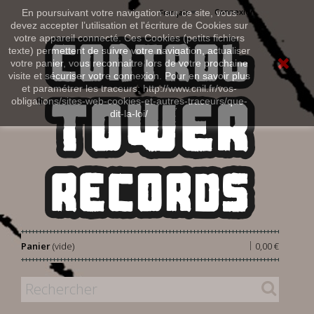
Connexion
En poursuivant votre navigation sur ce site, vous
Français
devez accepter l’utilisation et l'écriture de Cookies sur
votre appareil connecté. Ces Cookies (petits fichiers
texte) permettent de suivre votre navigation, actualiser
votre panier, vous reconnaitre lors de votre prochaine
visite et sécuriser votre connexion. Pour en savoir plus
et paramétrer les traceurs: http://www.cnil.fr/vos-
obligations/sites-web-cookies-et-autres-traceurs/que-
dit-la-loi/
|
Panier
(vide)
0,00 €