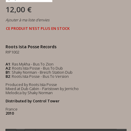
12,00 €
Ajouter à ma liste d'envies
CE PRODUIT N'EST PLUS EN STOCK
Roots Ista Posse Records
R!P1002
A1
: Ras Mykha - Bus To Zion
A2
: Roots Ista Posse - Bus To Dub
B1
: Shaky Norman - Breizh Station Dub
B2
: Roots Ista Posse - Bus To Version
Produced by Roots Ista Posse
Mixed at Dub Cabin - Paristown by Jerricho
Melodica by Shaky Norman
Distributed by Control Tower
France
2010