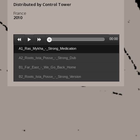
Distributed by Control Tower
France
2010
00:00
A1_Ras_Mykha_-_Strong_Medication
A2_Roots_Ista_Posse_-_Strong_Dub
B1_Far_East_-_We_Go_Back_Home
B2_Roots_Ista_Posse_-_Strong_Version