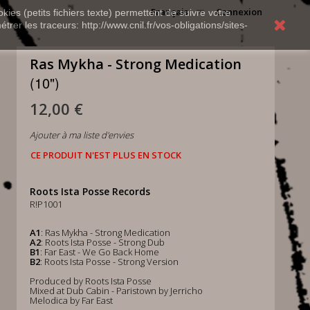
Français
Connexion
kies (petits fichiers texte) permettent de suivre votre
rer les traceurs: http://www.cnil.fr/vos-obligations/sites-
Ras Mykha - Strong Medication
(10")
12,00 €
Ajouter à ma liste d'envies
CE PRODUIT N'EST PLUS EN STOCK
Roots Ista Posse Records
R!P1001
A1
: Ras Mykha - Strong Medication
A2
: Roots Ista Posse - Strong Dub
B1
: Far East - We Go Back Home
B2
: Roots Ista Posse - Strong Version
Produced by Roots Ista Posse
Mixed at Dub Cabin - Paristown by Jerricho
Melodica by Far East