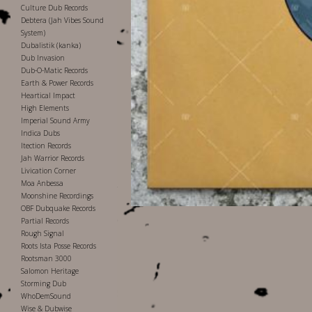
Culture Dub Records
Debtera (Jah Vibes Sound
System)
Dubalistik (kanka)
Dub Invasion
Dub-O-Matic Records
Earth & Power Records
Heartical Impact
High Elements
Imperial Sound Army
Indica Dubs
Itection Records
Jah Warrior Records
Livication Corner
Moa Anbessa
Moonshine Recordings
OBF Dubquake Records
Partial Records
Rough Signal
Roots Ista Posse Records
Rootsman 3000
Salomon Heritage
Storming Dub
WhoDemSound
Wise & Dubwise