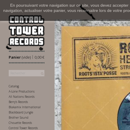
En poursuivant votre navigation sur ce site, vous devez accepter l’
navigation, actualiser votre panier, vous reconnaitre lors de votre pro
|
Panier
(vide)
0,00 €
Catalog
A-Lone Productions
All Nations Records
Berry's Records
Blakamix International
Blackboard Jungle
Brother Sound
Chouette Records
Control Tower Records