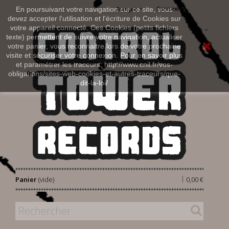
Connexion
En poursuivant votre navigation sur ce site, vous
Français
devez accepter l’utilisation et l'écriture de Cookies sur
votre appareil connecté. Ces Cookies (petits fichiers
texte) permettent de suivre votre navigation, actualiser
votre panier, vous reconnaitre lors de votre prochaine
visite et sécuriser votre connexion. Pour en savoir plus
et paramétrer les traceurs: http://www.cnil.fr/vos-
obligations/sites-web-cookies-et-autres-traceurs/que-
dit-la-loi/
|
Panier
(vide)
0,00 €