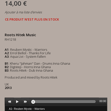
14,00 €
Ajouter à ma liste d'envies
CE PRODUIT N'EST PLUS EN STOCK
Roots Hitek Music
RH1218
A1
: Reuben Mystic - Warriors
A2
: Errol Bellot - Thanks For Life
A3
: Aqua Livi - System Fallen
B1
: Kheru ''Jahman'' Dan - Drums Inna Ghana
B2
: Digistep - Horns Inna Ghana
B3
: Roots Hitek - Dub Inna Ghana
Produced and mixed by Roots Hitek
UK
2013
00:00
A1- Reuben Mystic - Warriors