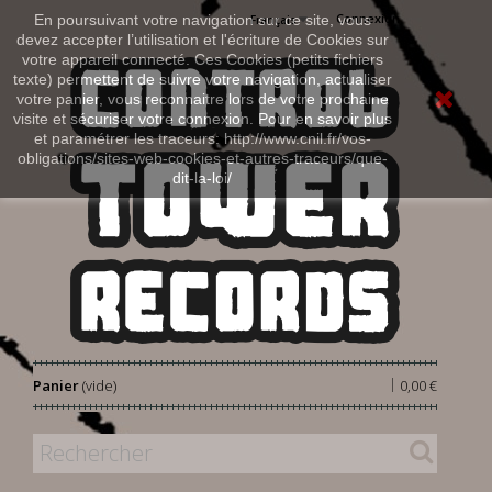
Connexion
En poursuivant votre navigation sur ce site, vous
Français
devez accepter l’utilisation et l'écriture de Cookies sur
votre appareil connecté. Ces Cookies (petits fichiers
texte) permettent de suivre votre navigation, actualiser
votre panier, vous reconnaitre lors de votre prochaine
visite et sécuriser votre connexion. Pour en savoir plus
et paramétrer les traceurs: http://www.cnil.fr/vos-
obligations/sites-web-cookies-et-autres-traceurs/que-
dit-la-loi/
|
Panier
(vide)
0,00 €