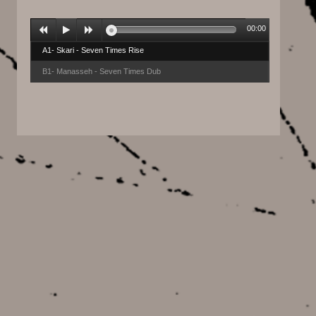
00:00
A1- Skari - Seven Times Rise
B1- Manasseh - Seven Times Dub