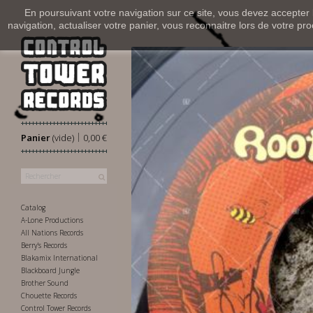
En poursuivant votre navigation sur ce site, vous devez accepter l’
navigation, actualiser votre panier, vous reconnaitre lors de votre pro
|
Panier
(vide)
0,00 €
Catalog
A-Lone Productions
All Nations Records
Berry's Records
Blakamix International
Blackboard Jungle
Brother Sound
Chouette Records
Control Tower Records