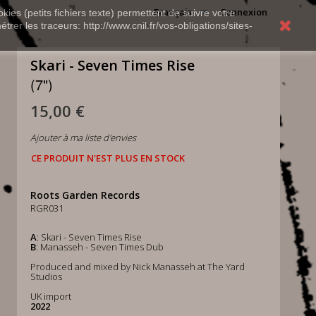
Français
Connexion
kies (petits fichiers texte) permettent de suivre votre
rer les traceurs: http://www.cnil.fr/vos-obligations/sites-
Skari - Seven Times Rise
(7")
15,00 €
Ajouter à ma liste d'envies
CE PRODUIT N'EST PLUS EN STOCK
Roots Garden Records
RGR031
A
: Skari - Seven Times Rise
B
: Manasseh - Seven Times Dub
Produced and mixed by Nick Manasseh at The Yard
Studios
UK import
2022