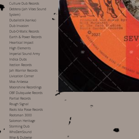
Culture Dub Records
Debtera (Jah Vibes Sound
System)
Dubalistik (kanka)
Dub Invasion
Dub-O-Matic Records
Earth & Power Records
Heartical Impact
High Elements
Imperial Sound Army
Indica Dubs
Itection Records
Jah Warrior Records
Livication Corner
Moa Anbessa
Moonshine Recordings
OBF Dubquake Records
Partial Records
Rough Signal
Roots Ista Posse Records
Rootsman 3000
Salomon Heritage
Storming Dub
WhoDemSound
Wise & Dubwise