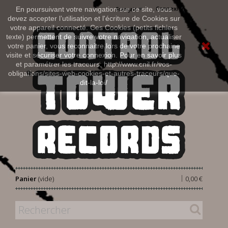
Connexion
En poursuivant votre navigation sur ce site, vous
Français
devez accepter l’utilisation et l'écriture de Cookies sur
votre appareil connecté. Ces Cookies (petits fichiers
texte) permettent de suivre votre navigation, actualiser
votre panier, vous reconnaitre lors de votre prochaine
visite et sécuriser votre connexion. Pour en savoir plus
et paramétrer les traceurs: http://www.cnil.fr/vos-
obligations/sites-web-cookies-et-autres-traceurs/que-
dit-la-loi/
|
Panier
(vide)
0,00 €