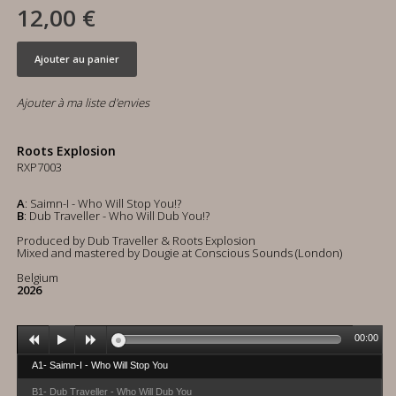
12,00 €
Ajouter au panier
Ajouter à ma liste d'envies
Roots Explosion
RXP7003
A
: Saimn-I - Who Will Stop You!?
B
: Dub Traveller - Who Will Dub You!?
Produced by Dub Traveller & Roots Explosion
Mixed and mastered by Dougie at Conscious Sounds (London)
Belgium
2026
00:00
A1- Saimn-I - Who Will Stop You
B1- Dub Traveller - Who Will Dub You