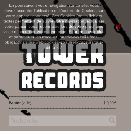
Connexion
En poursuivant votre navigation sur ce site, vous
Français
devez accepter l’utilisation et l'écriture de Cookies sur
votre appareil connecté. Ces Cookies (petits fichiers
texte) permettent de suivre votre navigation, actualiser
votre panier, vous reconnaitre lors de votre prochaine
visite et sécuriser votre connexion. Pour en savoir plus
et paramétrer les traceurs: http://www.cnil.fr/vos-
obligations/sites-web-cookies-et-autres-traceurs/que-
dit-la-loi/
|
Panier
(vide)
0,00 €