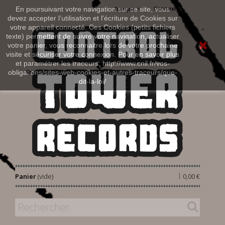
Connexion
En poursuivant votre navigation sur ce site, vous
Français
devez accepter l’utilisation et l'écriture de Cookies sur
votre appareil connecté. Ces Cookies (petits fichiers
texte) permettent de suivre votre navigation, actualiser
votre panier, vous reconnaitre lors de votre prochaine
visite et sécuriser votre connexion. Pour en savoir plus
et paramétrer les traceurs: http://www.cnil.fr/vos-
obligations/sites-web-cookies-et-autres-traceurs/que-
dit-la-loi/
|
Panier
(vide)
0,00 €