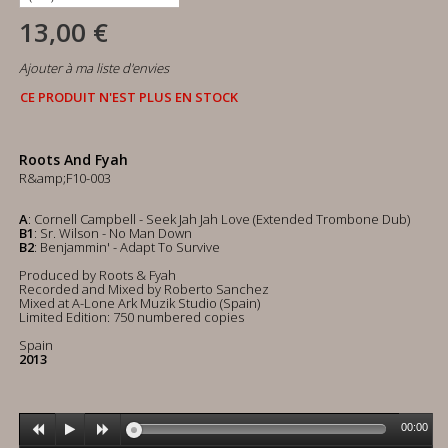
13,00 €
Ajouter à ma liste d'envies
CE PRODUIT N'EST PLUS EN STOCK
Roots And Fyah
R&amp;F10-003
A
: Cornell Campbell - Seek Jah Jah Love (Extended Trombone Dub)
B1
: Sr. Wilson - No Man Down
B2
: Benjammin' - Adapt To Survive
Produced by Roots & Fyah
Recorded and Mixed by Roberto Sanchez
Mixed at A-Lone Ark Muzik Studio (Spain)
Limited Edition: 750 numbered copies
Spain
2013
00:00