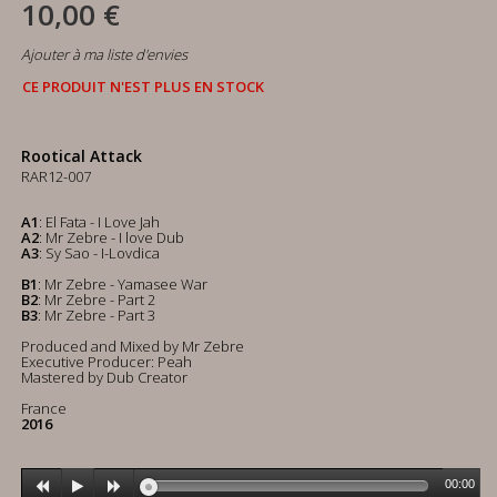
10,00 €
Ajouter à ma liste d'envies
CE PRODUIT N'EST PLUS EN STOCK
Rootical Attack
RAR12-007
A1
: El Fata - I Love Jah
A2
: Mr Zebre - I love Dub
A3
: Sy Sao - I-Lovdica
B1
: Mr Zebre - Yamasee War
B2
: Mr Zebre - Part 2
B3
: Mr Zebre - Part 3
Produced and Mixed by Mr Zebre
Executive Producer: Peah
Mastered by Dub Creator
France
2016
00:00