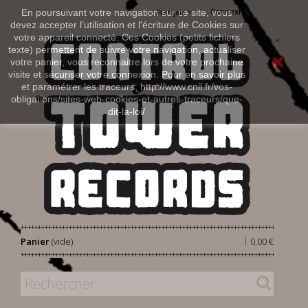
Connexion
En poursuivant votre navigation sur ce site, vous
Français
devez accepter l’utilisation et l'écriture de Cookies sur
votre appareil connecté. Ces Cookies (petits fichiers
texte) permettent de suivre votre navigation, actualiser
votre panier, vous reconnaitre lors de votre prochaine
visite et sécuriser votre connexion. Pour en savoir plus
et paramétrer les traceurs: http://www.cnil.fr/vos-
obligations/sites-web-cookies-et-autres-traceurs/que-
dit-la-loi/
|
Panier
(vide)
0,00 €