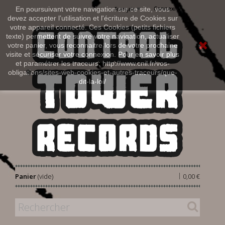
Connexion
En poursuivant votre navigation sur ce site, vous
Français
devez accepter l’utilisation et l'écriture de Cookies sur
votre appareil connecté. Ces Cookies (petits fichiers
texte) permettent de suivre votre navigation, actualiser
votre panier, vous reconnaitre lors de votre prochaine
visite et sécuriser votre connexion. Pour en savoir plus
et paramétrer les traceurs: http://www.cnil.fr/vos-
obligations/sites-web-cookies-et-autres-traceurs/que-
dit-la-loi/
|
Panier
(vide)
0,00 €