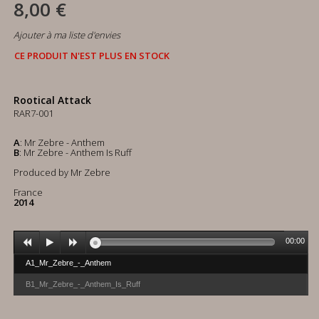
8,00 €
Ajouter à ma liste d'envies
CE PRODUIT N'EST PLUS EN STOCK
Rootical Attack
RAR7-001
A
: Mr Zebre - Anthem
B
: Mr Zebre - Anthem Is Ruff
Produced by Mr Zebre
France
2014
00:00
A1_Mr_Zebre_-_Anthem
B1_Mr_Zebre_-_Anthem_Is_Ruff