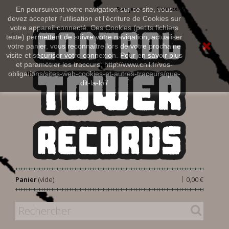
Connexion
En poursuivant votre navigation sur ce site, vous
Français
devez accepter l’utilisation et l'écriture de Cookies sur
votre appareil connecté. Ces Cookies (petits fichiers
texte) permettent de suivre votre navigation, actualiser
votre panier, vous reconnaitre lors de votre prochaine
visite et sécuriser votre connexion. Pour en savoir plus
et paramétrer les traceurs: http://www.cnil.fr/vos-
obligations/sites-web-cookies-et-autres-traceurs/que-
dit-la-loi/
|
Panier
(vide)
0,00 €