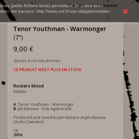
Français
Connexion
kies (petits fichiers texte) permettent de suivre votre
rer les traceurs: http://www.cnil.fr/vos-obligations/sites-
Tenor Youthman - Warmonger
(7")
9,00 €
Ajouter à ma liste d'envies
CE PRODUIT N'EST PLUS EN STOCK
Rockers Mood
RM004
A
: Tenor Youthman - Warmonger
B
: Jah Massive - Dub Against War
Produced and mixed by Jah Massive at Jah Massive
Studio (Sweden)
UK
2016