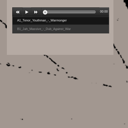
00:00
A1_Tenor_Youthman_-_Warmonger
B1_Jah_Massive_-_Dub_Against_War