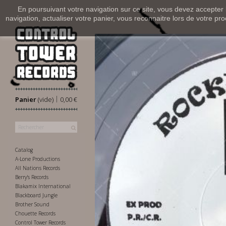
En poursuivant votre navigation sur ce site, vous devez accepter l’
navigation, actualiser votre panier, vous reconnaitre lors de votre pro
|
Panier
(vide)
0,00 €
Catalog
A-Lone Productions
All Nations Records
Berry's Records
Blakamix International
Blackboard Jungle
Brother Sound
Chouette Records
Control Tower Records