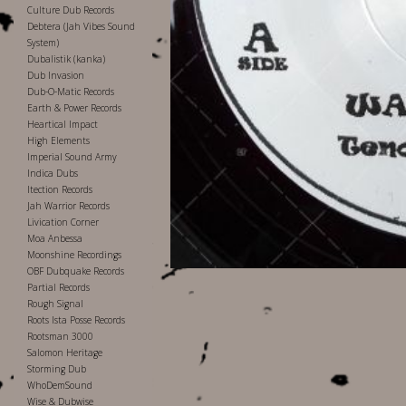
Culture Dub Records
Debtera (Jah Vibes Sound
System)
Dubalistik (kanka)
Dub Invasion
Dub-O-Matic Records
Earth & Power Records
Heartical Impact
High Elements
Imperial Sound Army
Indica Dubs
Itection Records
Jah Warrior Records
Livication Corner
Moa Anbessa
Moonshine Recordings
OBF Dubquake Records
Partial Records
Rough Signal
Roots Ista Posse Records
Rootsman 3000
Salomon Heritage
Storming Dub
WhoDemSound
Wise & Dubwise