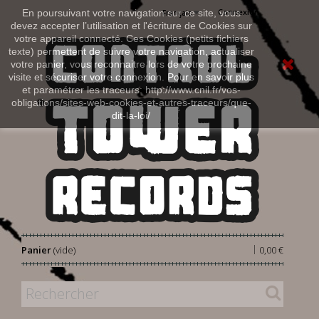
Connexion
En poursuivant votre navigation sur ce site, vous
Français
devez accepter l’utilisation et l'écriture de Cookies sur
votre appareil connecté. Ces Cookies (petits fichiers
texte) permettent de suivre votre navigation, actualiser
votre panier, vous reconnaitre lors de votre prochaine
visite et sécuriser votre connexion. Pour en savoir plus
et paramétrer les traceurs: http://www.cnil.fr/vos-
obligations/sites-web-cookies-et-autres-traceurs/que-
dit-la-loi/
|
Panier
(vide)
0,00 €