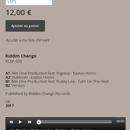
12,00 €
Ajouter au panier
Ajouter à ma liste d'envies
Riddim Chango
RCEP-003
A1
: Bim One Production feat. Digistep - Easton Horns
A2
: Dubkasm - Easton Horns
B1
: Bim One Production feat. Rudey Lee - Turn On The Heat
B2
: Version
Published by Riddim Chango Records
UK
2017
00:00