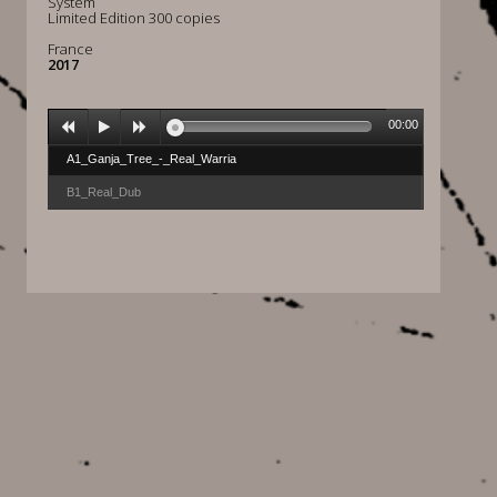
System
Limited Edition 300 copies
France
2017
00:00
A1_Ganja_Tree_-_Real_Warria
B1_Real_Dub