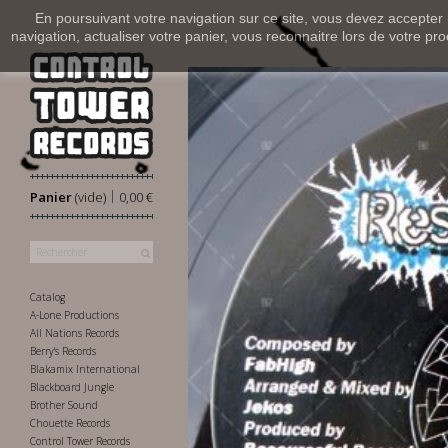
En poursuivant votre navigation sur ce site, vous devez accepter l’
navigation, actualiser votre panier, vous reconnaitre lors de votre pro
|
Panier
(vide)
0,00 €
Catalog
A-Lone Productions
All Nations Records
Berry's Records
Blakamix International
Blackboard Jungle
Brother Sound
Chouette Records
Control Tower Records