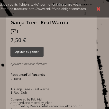
Français
Connexion
kies (petits fichiers texte) permettent de suivre votre
rer les traceurs: http://www.cnil.fr/vos-obligations/sites-
Ganja Tree - Real Warria
(7")
7,50 €
Ajouter au panier
Ajouter à ma liste d'envies
Resourceful Records
RER001
A
: Ganja Tree - Real Warria
B
: Real Dub
Composed by Fab High
Arranged and mixed by Jekos
Produced by Resourceful Records & Jekos Sound