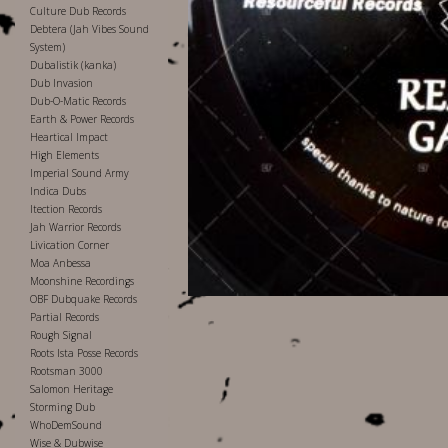
Culture Dub Records
Debtera (Jah Vibes Sound
System)
Dubalistik (kanka)
Dub Invasion
Dub-O-Matic Records
Earth & Power Records
Heartical Impact
High Elements
Imperial Sound Army
Indica Dubs
Itection Records
Jah Warrior Records
Livication Corner
Moa Anbessa
Moonshine Recordings
OBF Dubquake Records
Partial Records
Rough Signal
Roots Ista Posse Records
Rootsman 3000
Salomon Heritage
Storming Dub
WhoDemSound
Wise & Dubwise