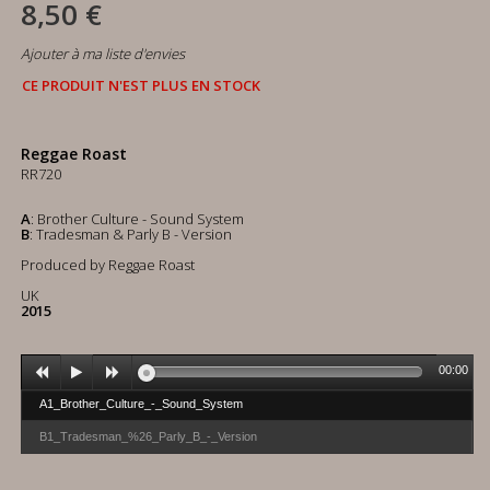
8,50 €
Ajouter à ma liste d'envies
CE PRODUIT N'EST PLUS EN STOCK
Reggae Roast
RR720
A
: Brother Culture - Sound System
B
: Tradesman & Parly B - Version
Produced by Reggae Roast
UK
2015
00:00
A1_Brother_Culture_-_Sound_System
B1_Tradesman_%26_Parly_B_-_Version