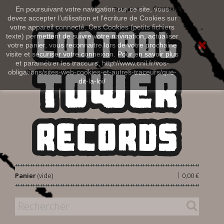
Connexion
En poursuivant votre navigation sur ce site, vous
Français
devez accepter l’utilisation et l'écriture de Cookies sur
votre appareil connecté. Ces Cookies (petits fichiers
texte) permettent de suivre votre navigation, actualiser
votre panier, vous reconnaitre lors de votre prochaine
visite et sécuriser votre connexion. Pour en savoir plus
et paramétrer les traceurs: http://www.cnil.fr/vos-
obligations/sites-web-cookies-et-autres-traceurs/que-
dit-la-loi/
|
Panier
(vide)
0,00 €