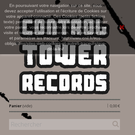
Connexion
En poursuivant votre navigation sur ce site, vous
Français
devez accepter l’utilisation et l'écriture de Cookies sur
votre appareil connecté. Ces Cookies (petits fichiers
texte) permettent de suivre votre navigation, actualiser
votre panier, vous reconnaitre lors de votre prochaine
visite et sécuriser votre connexion. Pour en savoir plus
et paramétrer les traceurs: http://www.cnil.fr/vos-
obligations/sites-web-cookies-et-autres-traceurs/que-
dit-la-loi/
|
Panier
(vide)
0,00 €