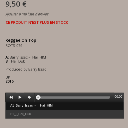
9,50 €
Ajouter à ma liste d'envies
CE PRODUIT N'EST PLUS EN STOCK
Reggae On Top
ROTS-076
A
: Barry Issac - I Hail HIM
B
: I Hail Dub
Produced by Barry Issac
UK
2016
00:00
A1_Barry_Issac_-_I_Hail_HIM
B1_I_Hail_Dub