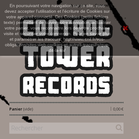
Connexion
En poursuivant votre navigation sur ce site, vous
Français
devez accepter l’utilisation et l'écriture de Cookies sur
votre appareil connecté. Ces Cookies (petits fichiers
texte) permettent de suivre votre navigation, actualiser
votre panier, vous reconnaitre lors de votre prochaine
visite et sécuriser votre connexion. Pour en savoir plus
et paramétrer les traceurs: http://www.cnil.fr/vos-
obligations/sites-web-cookies-et-autres-traceurs/que-
dit-la-loi/
|
Panier
(vide)
0,00 €