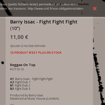
Français
Connexion
kies (petits fichiers texte) permettent de suivre votre
rer les traceurs: http://www.cnil.fr/vos-obligations/sites-
Barry Issac - Fight Fight Fight
(10")
11,00 €
Ajouter à ma liste d'envies
CE PRODUIT N'EST PLUS EN STOCK
Reggae On Top
ROT10-13
A1
: Barry Issac - Fight Fight Fight
A2
: Fight Dub 1
B1
: Fight Dub 2
B2
: Fight Dub 3
Produced by Barry Issac
Mastered at Music House (London)