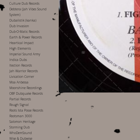
Culture Dub Records
Debtera (Jah Vibes Sound
System)
Dubalistik (kanka)
Dub Invasion
Dub-O-Matic Records
Earth & Power Records
Heartical Impact
High Elements
Imperial Sound Army
Indica Dubs
Itection Records
Jah Warrior Records
Livication Corner
Moa Anbessa
Moonshine Recordings
OBF Dubquake Records
Partial Records
Rough Signal
Roots Ista Posse Records
Rootsman 3000
Salomon Heritage
Storming Dub
WhoDemSound
Wise & Dubwise