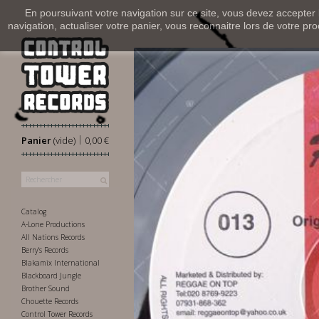
En poursuivant votre navigation sur ce site, vous devez accepter l’
navigation, actualiser votre panier, vous reconnaitre lors de votre pro
|
Panier
(vide)
0,00 €
Catalog
A-Lone Productions
All Nations Records
Berry's Records
Blakamix International
Blackboard Jungle
Brother Sound
Chouette Records
Control Tower Records