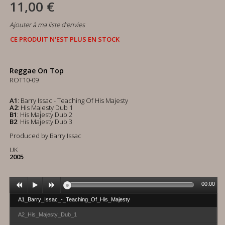
11,00 €
Ajouter à ma liste d'envies
CE PRODUIT N'EST PLUS EN STOCK
Reggae On Top
ROT10-09
A1
: Barry Issac - Teaching Of His Majesty
A2
: His Majesty Dub 1
B1
: His Majesty Dub 2
B2
: His Majesty Dub 3
Produced by Barry Issac
UK
2005
00:00
A1_Barry_Issac_-_Teaching_Of_His_Majesty
A2_His_Majesty_Dub_1