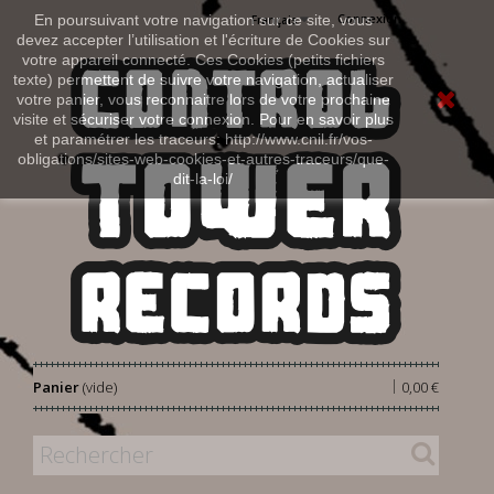
Connexion
En poursuivant votre navigation sur ce site, vous
Français
devez accepter l’utilisation et l'écriture de Cookies sur
votre appareil connecté. Ces Cookies (petits fichiers
texte) permettent de suivre votre navigation, actualiser
votre panier, vous reconnaitre lors de votre prochaine
visite et sécuriser votre connexion. Pour en savoir plus
et paramétrer les traceurs: http://www.cnil.fr/vos-
obligations/sites-web-cookies-et-autres-traceurs/que-
dit-la-loi/
|
Panier
(vide)
0,00 €