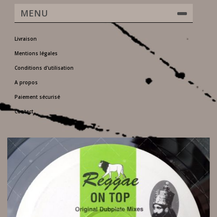
MENU
Livraison
Mentions légales
Conditions d'utilisation
A propos
Paiement sécurisé
Contact