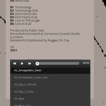
A6
: Blind Dub
B1
: Technology
B2
: Technology Dub
B3
: Don't Deny Him
B4
: Don't Deny Dub
B5
: Lion In The Jungle
B6
: Lion In Dub
Produced by Pablo Gad
Recorded and mixed at Conscious Sounds Studio
(London)
Marketed & Distributed by Reggae On Top
UK
2012
00:00
A1_Armageddon_Dawn
A2_Armageddon_Dawn_Dub
A3_Bag_A_Worries
A4_Bag_A_Dubs
A5_Blind
A6_Blind_Dub