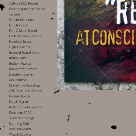
Culture Dub Records
Debtera (Jah Vibes Sound
System)
Dubalistik (kanka)
Dub Invasion
Dub-O-Matic Records
Earth & Power Records
Heartical Impact
High Elements
Imperial Sound Army
Indica Dubs
Itection Records
Jah Warrior Records
Livication Corner
Moa Anbessa
Moonshine Recordings
OBF Dubquake Records
Partial Records
Rough Signal
Roots Ista Posse Records
Rootsman 3000
Salomon Heritage
Storming Dub
WhoDemSound
Wise & Dubwise