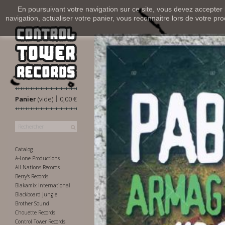
En poursuivant votre navigation sur ce site, vous devez accepter l’
navigation, actualiser votre panier, vous reconnaitre lors de votre pro
|
Panier
(vide)
0,00 €
Catalog
A-Lone Productions
All Nations Records
Berry's Records
Blakamix International
Blackboard Jungle
Brother Sound
Chouette Records
Control Tower Records