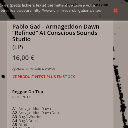
Français
Connexion
kies (petits fichiers texte) permettent de suivre votre
rer les traceurs: http://www.cnil.fr/vos-obligations/sites-
Pablo Gad - Armageddon Dawn
“Refined” At Conscious Sounds
Studio
(LP)
16,00 €
Ajouter à ma liste d'envies
CE PRODUIT N'EST PLUS EN STOCK
Reggae On Top
ROTLP031
A1
: Armageddon Dawn
A2
: Armageddon Dawn Dub
A3
: Bag A Worries
A4
: Bag A Dubs
A5
: Blind