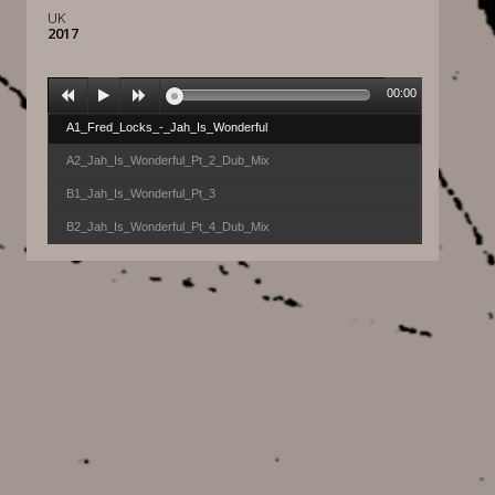
UK
2017
00:00
A1_Fred_Locks_-_Jah_Is_Wonderful
A2_Jah_Is_Wonderful_Pt_2_Dub_Mix
B1_Jah_Is_Wonderful_Pt_3
B2_Jah_Is_Wonderful_Pt_4_Dub_Mix