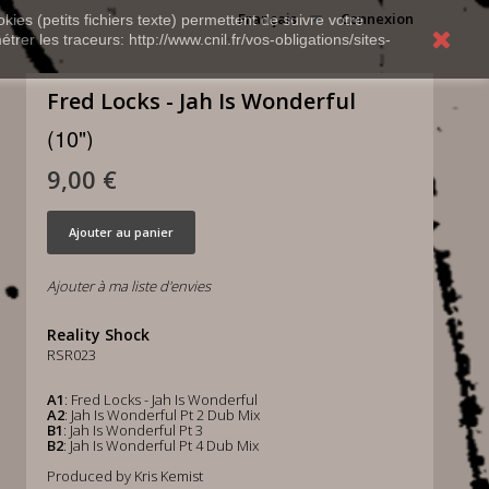
Français
Connexion
kies (petits fichiers texte) permettent de suivre votre
rer les traceurs: http://www.cnil.fr/vos-obligations/sites-
Fred Locks - Jah Is Wonderful
(10")
9,00 €
Ajouter au panier
Ajouter à ma liste d'envies
Reality Shock
RSR023
A1
: Fred Locks - Jah Is Wonderful
A2
: Jah Is Wonderful Pt 2 Dub Mix
B1
: Jah Is Wonderful Pt 3
B2
: Jah Is Wonderful Pt 4 Dub Mix
Produced by Kris Kemist