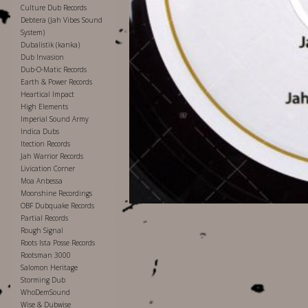
Culture Dub Records
Debtera (Jah Vibes Sound
System)
Dubalistik (kanka)
Dub Invasion
Dub-O-Matic Records
Earth & Power Records
Heartical Impact
High Elements
Imperial Sound Army
Indica Dubs
Itection Records
Jah Warrior Records
Livication Corner
Moa Anbessa
Moonshine Recordings
OBF Dubquake Records
Partial Records
Rough Signal
Roots Ista Posse Records
Rootsman 3000
Salomon Heritage
Storming Dub
WhoDemSound
Wise & Dubwise