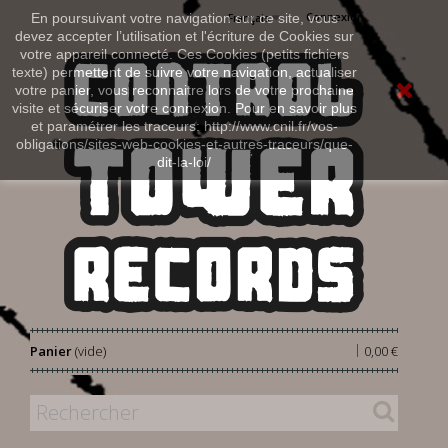
Connexion
En poursuivant votre navigation sur ce site, vous
Français
devez accepter l’utilisation et l'écriture de Cookies sur
votre appareil connecté. Ces Cookies (petits fichiers
texte) permettent de suivre votre navigation, actualiser
votre panier, vous reconnaitre lors de votre prochaine
visite et sécuriser votre connexion. Pour en savoir plus
et paramétrer les traceurs: http://www.cnil.fr/vos-
obligations/sites-web-cookies-et-autres-traceurs/que-
dit-la-loi/
|
Panier
(vide)
0,00 €