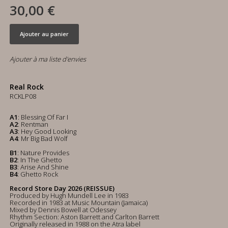
30,00 €
Ajouter au panier
Ajouter à ma liste d'envies
Real Rock
RCKLP08
A1
: Blessing Of Far I
A2
: Rentman
A3
: Hey Good Looking
A4
: Mr Big Bad Wolf
B1
: Nature Provides
B2
: In The Ghetto
B3
: Arise And Shine
B4
: Ghetto Rock
Record Store Day 2026 (REISSUE)
Produced by Hugh Mundell Lee in 1983
Recorded in 1983 at Music Mountain (Jamaica)
Mixed by Dennis Bowell at Odessey
Rhythm Section: Aston Barrett and Carlton Barrett
Originally released in 1988 on the Atra label