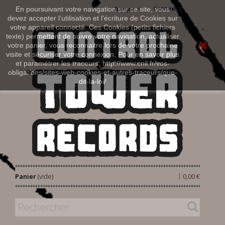
Connexion
En poursuivant votre navigation sur ce site, vous
Français
devez accepter l’utilisation et l'écriture de Cookies sur
votre appareil connecté. Ces Cookies (petits fichiers
texte) permettent de suivre votre navigation, actualiser
votre panier, vous reconnaitre lors de votre prochaine
visite et sécuriser votre connexion. Pour en savoir plus
et paramétrer les traceurs: http://www.cnil.fr/vos-
obligations/sites-web-cookies-et-autres-traceurs/que-
dit-la-loi/
|
Panier
(vide)
0,00 €