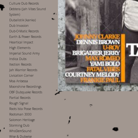
Culture Dub Records
Debtera (Jah Vibes Sound
System)
Dubalistik (kanka)
Dub Invasion
Dub-O-Matic Records
Earth & Power Records
Heartical Impact
High Elements
Imperial Sound Army
Indica Dubs
Itection Records
Jah Warrior Records
Livication Corner
Moa Anbessa
Moonshine Recordings
OBF Dubquake Records
Partial Records
Rough Signal
Roots Ista Posse Records
Rootsman 3000
Salomon Heritage
Storming Dub
WhoDemSound
Wise & Dubwise