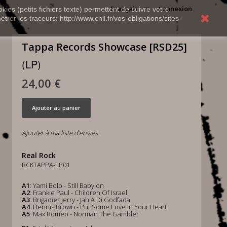
Français
Connexion
kies (petits fichiers texte) permettent de suivre votre
rer les traceurs: http://www.cnil.fr/vos-obligations/sites-
Tappa Records Showcase [RSD25]
(LP)
24,00 €
Ajouter au panier
Ajouter à ma liste d'envies
Real Rock
RCKTAPPA-LP01
A1
: Yami Bolo - Still Babylon
A2
: Frankie Paul - Children Of Israel
A3
: Brigadier Jerry - Jah A Di Godfada
A4
: Dennis Brown - Put Some Love In Your Heart
A5
: Max Romeo - Norman The Gambler