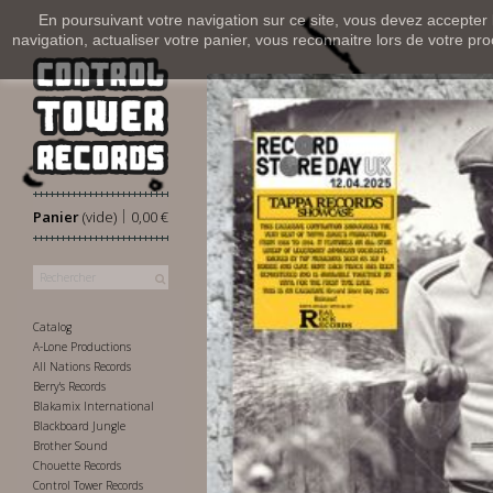
En poursuivant votre navigation sur ce site, vous devez accepter l’
navigation, actualiser votre panier, vous reconnaitre lors de votre pro
|
Panier
(vide)
0,00 €
Catalog
A-Lone Productions
All Nations Records
Berry's Records
Blakamix International
Blackboard Jungle
Brother Sound
Chouette Records
Control Tower Records