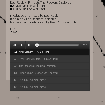
Real Rock Hi-Fi meets The Rockers Disciples
B2
: Dub On The Wall Part 2
B3
: Dub On The Wall Part 3
Produced and mixed by Real Rock
Riddims by The Rockers Disicples
Marketed and distributed by Real Rock Records
Italy
2022
00:00
A1- King Stanley - Try So Hard
A2- Real Rock All Stars - Dub So Hard
A3- The Rockers Disciples - Version
B1- Prince Jamo - Slogan On The Wall
B2- Dub On The Wall Part 2
B3- Dub On The Wall Part 3