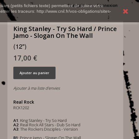
Français
Connexion
kies (petits fichiers texte) permettent de suivre votre
rer les traceurs: http://www.cnil.fr/vos-obligations/sites-
King Stanley - Try So Hard / Prince
Jamo - Slogan On The Wall
(12")
17,00 €
Ajouter au panier
Ajouter à ma liste d'envies
Real Rock
RCK1202
A1
: King Stanley - Try So Hard
A2
: Real Rock All Stars - Dub So Hard
A3
: The Rockers Disciples - Version
B1
: Prince Jamo - Slogan On The Wall