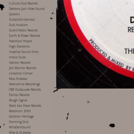
Culture Dub Records
Debtera (Jah Vibes Sound
System)
Dubalistik (kanka)
Dub Invasion
Dub-O-Matic Records
Earth & Power Records
Heartical Impact
High Elements
Imperial Sound Army
Indica Dubs
Itection Records
Jah Warrior Records
Livication Corner
Moa Anbessa
Moonshine Recordings
OBF Dubquake Records
Partial Records
Rough Signal
Roots Ista Posse Records
Rootsman 3000
Salomon Heritage
Storming Dub
WhoDemSound
Wise & Dubwise