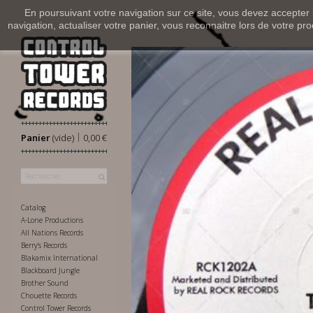
En poursuivant votre navigation sur ce site, vous devez accepter l’
navigation, actualiser votre panier, vous reconnaitre lors de votre pro
|
Panier
(vide)
0,00 €
Catalog
A-Lone Productions
All Nations Records
Berry's Records
Blakamix International
Blackboard Jungle
Brother Sound
Chouette Records
Control Tower Records