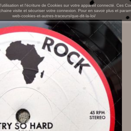
utilisation et l'écriture de Cookies sur votre appareil connecté. Ces Coo
chaine visite et sécuriser votre connexion. Pour en savoir plus et paramét
web-cookies-et-autres-traceurs/que-dit-la-loi/