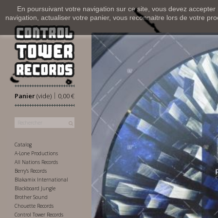
En poursuivant votre navigation sur ce site, vous devez accepter l’
navigation, actualiser votre panier, vous reconnaitre lors de votre pro
|
Panier
(vide)
0,00 €
Catalog
A-Lone Productions
All Nations Records
Berry's Records
Blakamix International
Blackboard Jungle
Brother Sound
Chouette Records
Control Tower Records