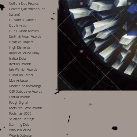
Culture Dub Records
Debtera (Jah Vibes Sound
System)
Dubalistik (kanka)
Dub Invasion
Dub-O-Matic Records
Earth & Power Records
Heartical Impact
High Elements
Imperial Sound Army
Indica Dubs
Itection Records
Jah Warrior Records
Livication Corner
Moa Anbessa
Moonshine Recordings
OBF Dubquake Records
Partial Records
Rough Signal
Roots Ista Posse Records
Rootsman 3000
Salomon Heritage
Storming Dub
WhoDemSound
Wise & Dubwise