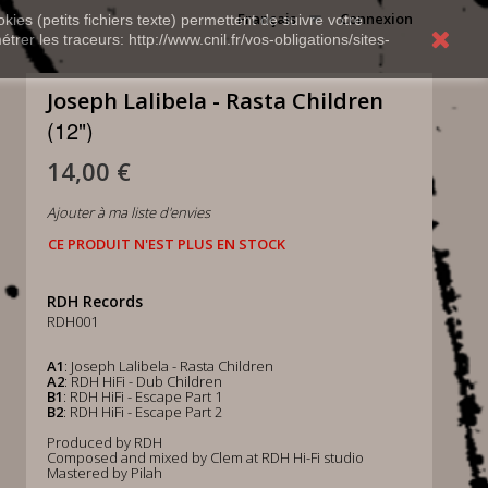
Français
Connexion
kies (petits fichiers texte) permettent de suivre votre
rer les traceurs: http://www.cnil.fr/vos-obligations/sites-
Joseph Lalibela - Rasta Children
(12")
14,00 €
Ajouter à ma liste d'envies
CE PRODUIT N'EST PLUS EN STOCK
RDH Records
RDH001
A1
: Joseph Lalibela - Rasta Children
A2
: RDH HiFi - Dub Children
B1
: RDH HiFi - Escape Part 1
B2
: RDH HiFi - Escape Part 2
Produced by RDH
Composed and mixed by Clem at RDH Hi-Fi studio
Mastered by Pilah