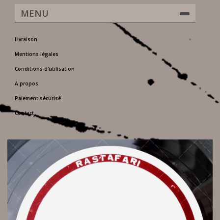
MENU
Livraison
Mentions légales
Conditions d'utilisation
A propos
Paiement sécurisé
Contact