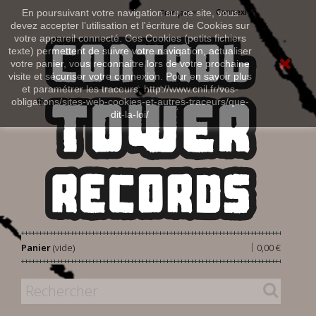
Connexion
En poursuivant votre navigation sur ce site, vous
Français
devez accepter l’utilisation et l'écriture de Cookies sur
votre appareil connecté. Ces Cookies (petits fichiers
texte) permettent de suivre votre navigation, actualiser
votre panier, vous reconnaitre lors de votre prochaine
visite et sécuriser votre connexion. Pour en savoir plus
et paramétrer les traceurs: http://www.cnil.fr/vos-
obligations/sites-web-cookies-et-autres-traceurs/que-
dit-la-loi/
|
Panier
(vide)
0,00 €