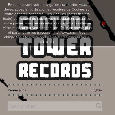
Connexion
En poursuivant votre navigation sur ce site, vous
Français
devez accepter l’utilisation et l'écriture de Cookies sur
votre appareil connecté. Ces Cookies (petits fichiers
texte) permettent de suivre votre navigation, actualiser
votre panier, vous reconnaitre lors de votre prochaine
visite et sécuriser votre connexion. Pour en savoir plus
et paramétrer les traceurs: http://www.cnil.fr/vos-
obligations/sites-web-cookies-et-autres-traceurs/que-
dit-la-loi/
|
Panier
(vide)
0,00 €