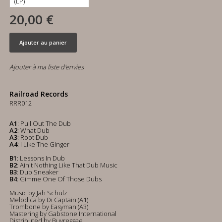
20,00 €
Ajouter au panier
Ajouter à ma liste d'envies
Railroad Records
RRR012
A1
: Pull Out The Dub
A2
: What Dub
A3
: Root Dub
A4
: I Like The Ginger
B1
: Lessons In Dub
B2
: Ain't Nothing Like That Dub Music
B3
: Dub Sneaker
B4
: Gimme One Of Those Dubs
Music by Jah Schulz
Melodica by Di Captain (A1)
Trombone by Easyman (A3)
Mastering by Gabstone International
Distributed by Buyreggae