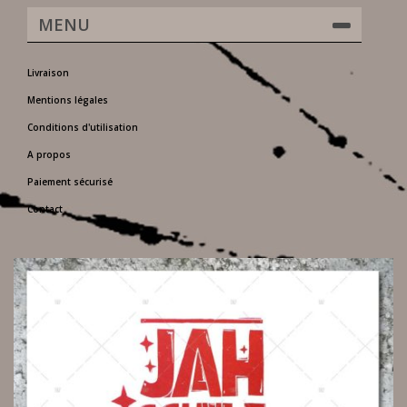
MENU
Livraison
Mentions légales
Conditions d'utilisation
A propos
Paiement sécurisé
Contact