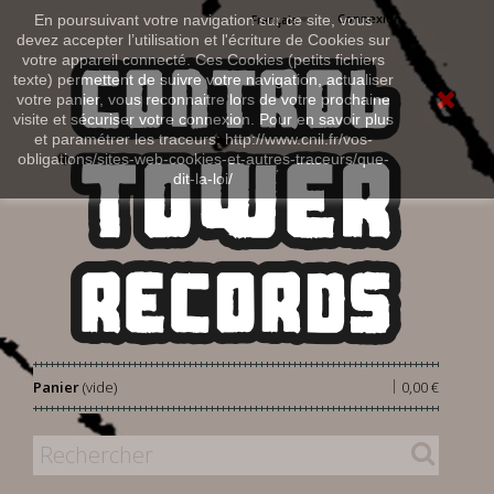
Connexion
En poursuivant votre navigation sur ce site, vous
Français
devez accepter l’utilisation et l'écriture de Cookies sur
votre appareil connecté. Ces Cookies (petits fichiers
texte) permettent de suivre votre navigation, actualiser
votre panier, vous reconnaitre lors de votre prochaine
visite et sécuriser votre connexion. Pour en savoir plus
et paramétrer les traceurs: http://www.cnil.fr/vos-
obligations/sites-web-cookies-et-autres-traceurs/que-
dit-la-loi/
|
Panier
(vide)
0,00 €