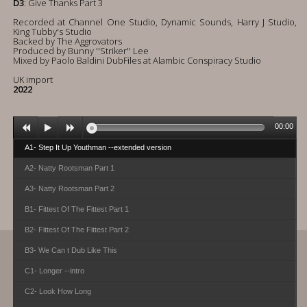
D3
: Give Thanks Part 3
Recorded at Channel One Studio, Dynamic Sounds, Harry J Studio,
King Tubby's Studio
Backed by The Aggrovators
Produced by Bunny ''Striker'' Lee
Mixed by Paolo Baldini DubFiles at Alambic Conspiracy Studio
UK import
2022
00:00
A1- Step It Up Youthman --extended version
A2- Natty Rootsman Part 1
A3- Natty Rootsman Part 2
B1- Fittest Of The Fittest Part 1
B2- Fittest Of The Fittest Part 2
B3- We Can t Dub Like This
C1- Longer --intro
C2- Look How Long