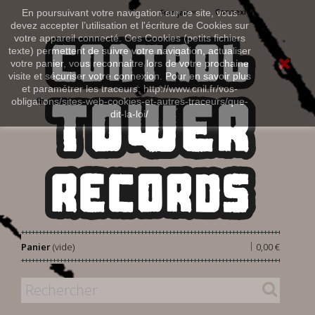
Connexion
En poursuivant votre navigation sur ce site, vous
Français
devez accepter l’utilisation et l'écriture de Cookies sur
votre appareil connecté. Ces Cookies (petits fichiers
texte) permettent de suivre votre navigation, actualiser
votre panier, vous reconnaitre lors de votre prochaine
visite et sécuriser votre connexion. Pour en savoir plus
et paramétrer les traceurs: http://www.cnil.fr/vos-
obligations/sites-web-cookies-et-autres-traceurs/que-
dit-la-loi/
|
Panier
(vide)
0,00 €