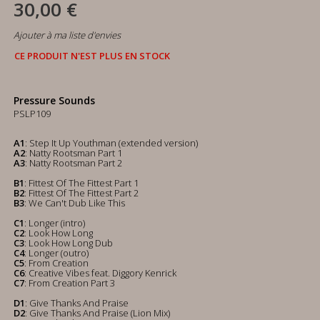
30,00 €
Ajouter à ma liste d'envies
CE PRODUIT N'EST PLUS EN STOCK
Pressure Sounds
PSLP109
A1
: Step It Up Youthman (extended version)
A2
: Natty Rootsman Part 1
A3
: Natty Rootsman Part 2
B1
: Fittest Of The Fittest Part 1
B2
: Fittest Of The Fittest Part 2
B3
: We Can't Dub Like This
C1
: Longer (intro)
C2
: Look How Long
C3
: Look How Long Dub
C4
: Longer (outro)
C5
: From Creation
C6
: Creative Vibes feat. Diggory Kenrick
C7
: From Creation Part 3
D1
: Give Thanks And Praise
D2
: Give Thanks And Praise (Lion Mix)