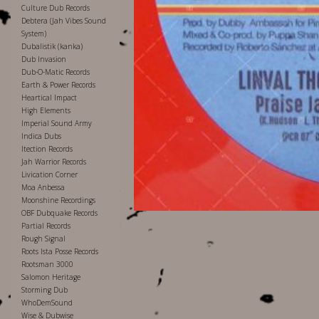
Culture Dub Records
Debtera (Jah Vibes Sound
System)
Dubalistik (kanka)
Dub Invasion
Dub-O-Matic Records
Earth & Power Records
Heartical Impact
High Elements
Imperial Sound Army
Indica Dubs
Itection Records
Jah Warrior Records
Livication Corner
Moa Anbessa
Moonshine Recordings
OBF Dubquake Records
Partial Records
Rough Signal
Roots Ista Posse Records
Rootsman 3000
Salomon Heritage
Storming Dub
WhoDemSound
Wise & Dubwise