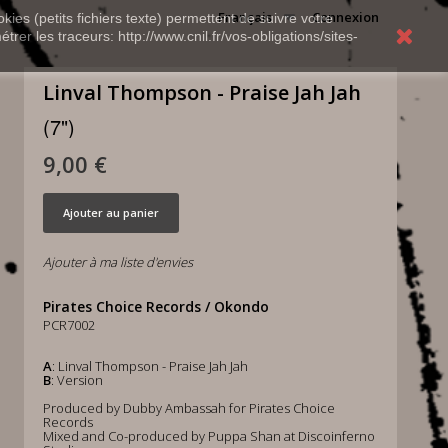
Français
Connexion
kies (petits fichiers texte) permettent de suivre votre
rer les traceurs: http://www.cnil.fr/vos-obligations/sites-
Linval Thompson - Praise Jah Jah
(7")
9,00 €
Ajouter au panier
Ajouter à ma liste d'envies
Pirates Choice Records / Okondo
PCR7002
A
: Linval Thompson - Praise Jah Jah
B
: Version
Produced by Dubby Ambassah for Pirates Choice
Records
Mixed and Co-produced by Puppa Shan at Discoinferno