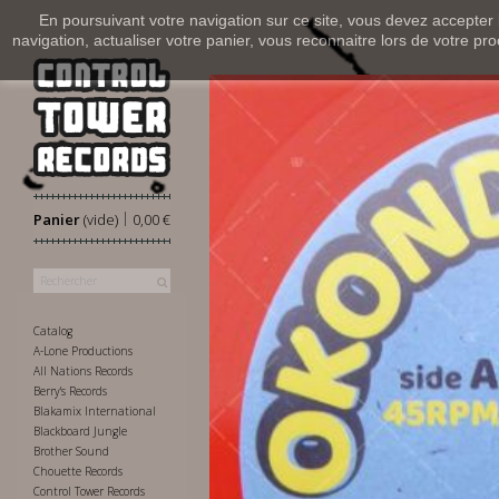
En poursuivant votre navigation sur ce site, vous devez accepter l’
navigation, actualiser votre panier, vous reconnaitre lors de votre pro
|
Panier
(vide)
0,00 €
Catalog
A-Lone Productions
All Nations Records
Berry's Records
Blakamix International
Blackboard Jungle
Brother Sound
Chouette Records
Control Tower Records